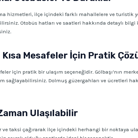
a hizmetleri, ilçe içindeki farklı mahallelere ve turistik y
irsiniz. Otobüs hatları ve saatleri hakkında detaylı bilgi 
iniz.
 Kısa Mesafeler İçin Pratik Çö
feler için pratik bir ulaşım seçeneğidir. Gölbaşı’nın mer
şım sağlayabilirsiniz. Dolmuş güzergahları ve ücretleri ha
Zaman Ulaşılabilir
e taksi çağırarak ilçe içindeki herhangi bir noktaya ulaşı
in seyrek olduğu saatlerde ideal bir seçenektir.