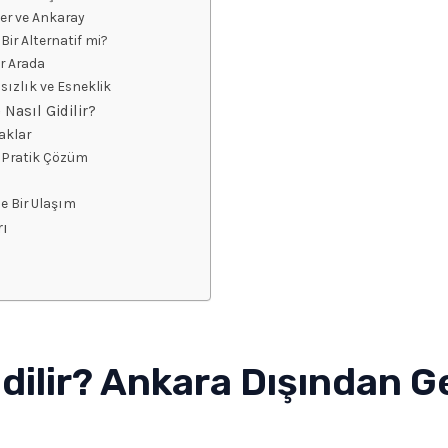
er ve Ankaray
ir Alternatif mi?
ir Arada
sızlık ve Esneklik
Nasıl Gidilir?
aklar
n Pratik Çözüm
çe Bir Ulaşım
rı
idilir? Ankara Dışından Ge