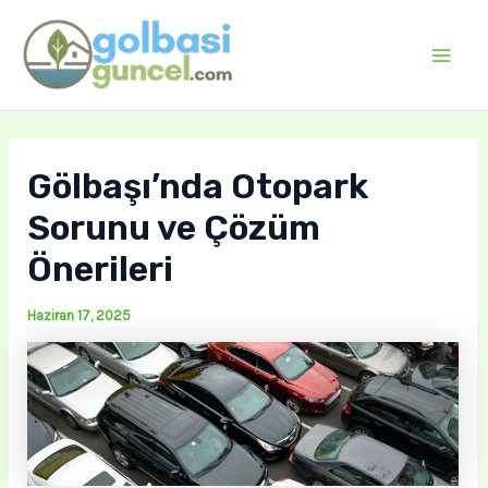
İçeriğe
atla
Mai
Men
Gölbaşı’nda Otopark
Sorunu ve Çözüm
Önerileri
Haziran 17, 2025