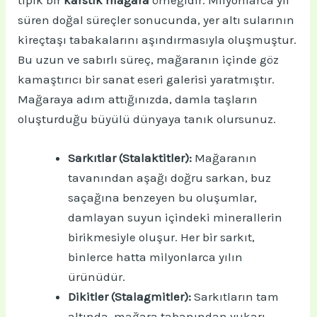
tipik bir
karstik mağara
örneğidir. Milyonlarca yıl
süren doğal süreçler sonucunda, yer altı sularının
kireçtaşı tabakalarını aşındırmasıyla oluşmuştur.
Bu uzun ve sabırlı süreç, mağaranın içinde göz
kamaştırıcı bir sanat eseri galerisi yaratmıştır.
Mağaraya adım attığınızda, damla taşların
oluşturduğu büyülü dünyaya tanık olursunuz.
Sarkıtlar (Stalaktitler):
Mağaranın
tavanından aşağı doğru sarkan, buz
saçağına benzeyen bu oluşumlar,
damlayan suyun içindeki minerallerin
birikmesiyle oluşur. Her bir sarkıt,
binlerce hatta milyonlarca yılın
ürünüdür.
Dikitler (Stalagmitler):
Sarkıtların tam
altında, mağara tabanından yukarı