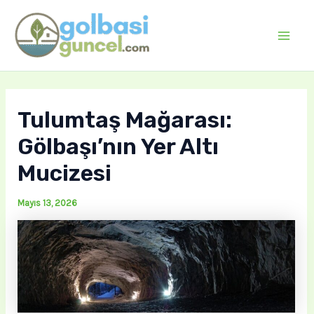
İçeriğe
atla
Mai
Men
Tulumtaş Mağarası:
Gölbaşı’nın Yer Altı
Mucizesi
Mayıs 13, 2026