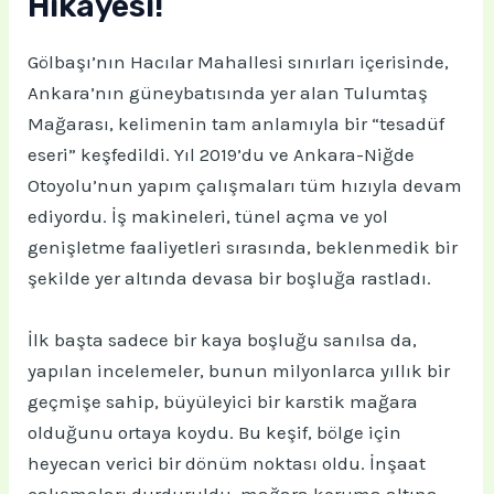
Hikayesi!
Gölbaşı’nın Hacılar Mahallesi sınırları içerisinde,
Ankara’nın güneybatısında yer alan Tulumtaş
Mağarası, kelimenin tam anlamıyla bir “tesadüf
eseri” keşfedildi. Yıl 2019’du ve Ankara-Niğde
Otoyolu’nun yapım çalışmaları tüm hızıyla devam
ediyordu. İş makineleri, tünel açma ve yol
genişletme faaliyetleri sırasında, beklenmedik bir
şekilde yer altında devasa bir boşluğa rastladı.
İlk başta sadece bir kaya boşluğu sanılsa da,
yapılan incelemeler, bunun milyonlarca yıllık bir
geçmişe sahip, büyüleyici bir karstik mağara
olduğunu ortaya koydu. Bu keşif, bölge için
heyecan verici bir dönüm noktası oldu. İnşaat
çalışmaları durduruldu, mağara koruma altına