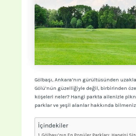
Gölbaşı, Ankara’nın gürültüsünden uzaklaş
Gölü’nün güzelliğiyle değil, birbirinden öz
köşeleri neler? Hangi parkta ailenizle pikn
parklar ve yeşil alanlar hakkında bilmeniz
İçindekiler
Gölbaşı’nın En Popüler Parkları: Hangisi Si