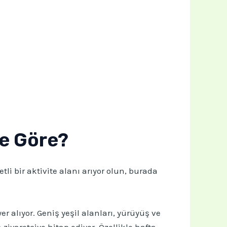
ze Göre?
tli bir aktivite alanı arıyor olun, burada
r alıyor. Geniş yeşil alanları, yürüyüş ve
ziyaretçiye hitap ediyor. Özellikle hafta