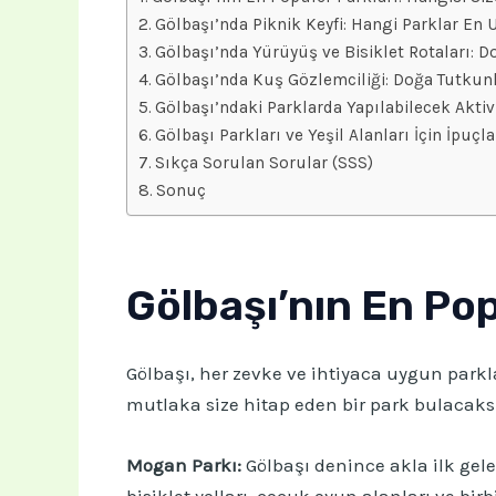
Gölbaşı’nda Piknik Keyfi: Hangi Parklar En
Gölbaşı’nda Yürüyüş ve Bisiklet Rotaları: Do
Gölbaşı’nda Kuş Gözlemciliği: Doğa Tutkunla
Gölbaşı’ndaki Parklarda Yapılabilecek Aktivi
Gölbaşı Parkları ve Yeşil Alanları İçin İpuçl
Sıkça Sorulan Sorular (SSS)
Sonuç
Gölbaşı’nın En Pop
Gölbaşı, her zevke ve ihtiyaca uygun parklar
mutlaka size hitap eden bir park bulacaksı
Mogan Parkı:
Gölbaşı denince akla ilk gele
bisiklet yolları, çocuk oyun alanları ve bir