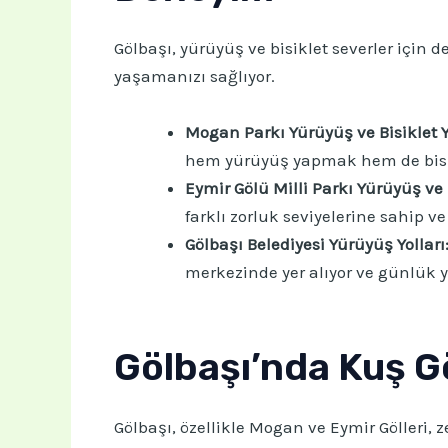
Gölbaşı, yürüyüş ve bisiklet severler için 
yaşamanızı sağlıyor.
Mogan Parkı Yürüyüş ve Bisiklet Y
hem yürüyüş yapmak hem de bisik
Eymir Gölü Milli Parkı Yürüyüş ve B
farklı zorluk seviyelerine sahip v
Gölbaşı Belediyesi Yürüyüş Yolları
merkezinde yer alıyor ve günlük yü
Gölbaşı’nda Kuş Gö
Gölbaşı, özellikle Mogan ve Eymir Gölleri, z