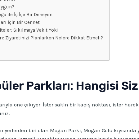
 Uygun?
ğa ile İç İçe Bir Deneyim
rı İçin Bir Cennet
teler: Sıkılmaya Vakit Yok!
arı: Ziyaretinizi Planlarken Nelere Dikkat Etmeli?
üler Parkları: Hangisi Si
ıyla öne çıkıyor. İster sakin bir kaçış noktası, ister hareke
nız.
n yerlerden biri olan Mogan Parkı, Mogan Gölü kıyısında ye
birinden lezzetli yemekler sunan restoranlarıyla her yaştan 