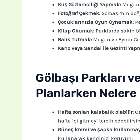
Kuş Gözlemciliği Yapmak:
Mogan v
Fotoğraf Çekmek:
Gölbaşı’nın doğal
Çocuklarınızla Oyun Oynamak:
Pa
Kitap Okumak:
Parklarda sakin bi
Balık Tutmak:
Mogan ve Eymir Gölle
Kano veya Sandal ile Gezinti Yap
Gölbaşı Parkları ve 
Planlarken Nelere
Hafta sonları kalabalık olabilir:
Öz
hafta içi gitmeyi tercih edebilirsin
Güneş kremi ve şapka kullanmay
kullanarak kendinizi koruyun.