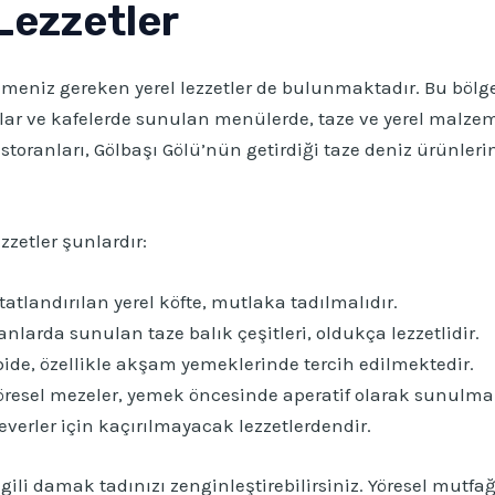
Lezzetler
emeniz gereken yerel lezzetler de bulunmaktadır. Bu böl
nlar ve kafelerde sunulan menülerde, taze ve yerel malzeme
storanları, Gölbaşı Gölü’nün getirdiği taze deniz ürünle
zzetler şunlardır:
tatlandırılan yerel köfte, mutlaka tadılmalıdır.
anlarda sunulan taze balık çeşitleri, oldukça lezzetlidir.
pide, özellikle akşam yemeklerinde tercih edilmektedir.
 yöresel mezeler, yemek öncesinde aperatif olarak sunulma
lı severler için kaçırılmayacak lezzetlerdendir.
lgili damak tadınızı zenginleştirebilirsiniz. Yöresel mutfa