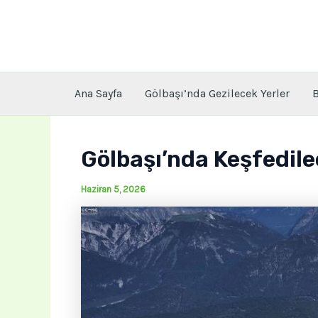
İçeriğe
atla
Ana Sayfa
Gölbaşı’nda Gezilecek Yerler
B
Gölbaşı’nda Keşfedilec
Haziran 5, 2026