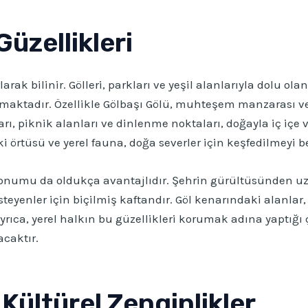
üzellikleri
arak bilinir. Gölleri, parkları ve yeşil alanlarıyla dolu o
sunmaktadır. Özellikle Gölbaşı Gölü, muhteşem manzarası 
ı, piknik alanları ve dinlenme noktaları, doğayla iç içe v
ki örtüsü ve yerel fauna, doğa severler için keşfedilmeyi 
 konumu da oldukça avantajlıdır. Şehrin gürültüsünden uz
teyenler için biçilmiş kaftandır. Göl kenarındaki alanla
 Ayrıca, yerel halkın bu güzellikleri korumak adına yaptığ
caktır.
 Kültürel Zenginlikler