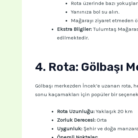
Rota üzerinde bazı yokuşla
Yanınıza bol su alın.
Mağarayı ziyaret etmeden ön
Ekstra Bilgiler:
Tulumtaş Mağarası, 
edilmektedir.
4. Rota: Gölbaşı M
Gölbaşı merkezden İncek’e uzanan rota, hem
sonu kaçamakları için popüler bir seçenek
Rota Uzunluğu:
Yaklaşık 20 km
Zorluk Derecesi:
Orta
Uygunluk:
Şehir ve doğa manzarala
Önemli Noktalar: