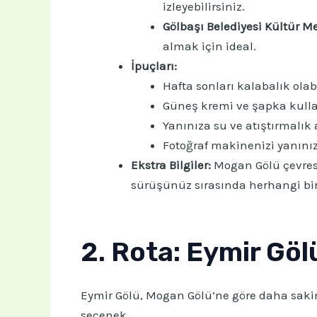
izleyebilirsiniz.
Gölbaşı Belediyesi Kültür Me
almak için ideal.
İpuçları:
Hafta sonları kalabalık olab
Güneş kremi ve şapka kul
Yanınıza su ve atıştırmalık 
Fotoğraf makinenizi yanını
Ekstra Bilgiler:
Mogan Gölü çevresin
sürüşünüz sırasında herhangi bir
2. Rota: Eymir Gö
Eymir Gölü, Mogan Gölü’ne göre daha sakin v
seçenek.