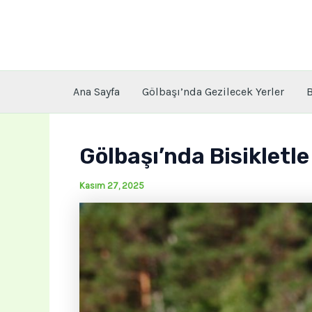
İçeriğe
atla
Ana Sayfa
Gölbaşı’nda Gezilecek Yerler
B
Gölbaşı’nda Bisikletle
Kasım 27, 2025