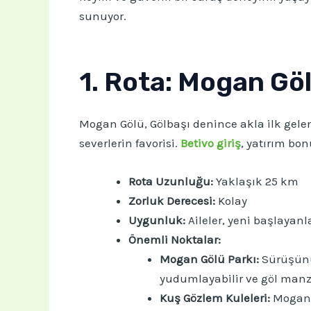
sunuyor.
1. Rota: Mogan Göl
Mogan Gölü, Gölbaşı denince akla ilk gelen
severlerin favorisi.
Betivo giriş
, yatırım bon
Rota Uzunluğu:
Yaklaşık 25 km
Zorluk Derecesi:
Kolay
Uygunluk:
Aileler, yeni başlayanl
Önemli Noktalar:
Mogan Gölü Parkı:
Sürüşünüz
yudumlayabilir ve göl manza
Kuş Gözlem Kuleleri:
Mogan G