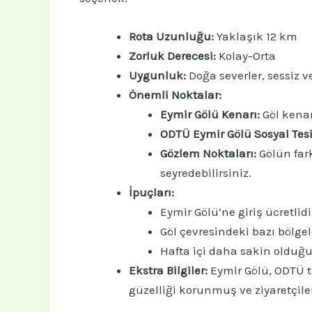
Rota Uzunluğu:
Yaklaşık 12 km
Zorluk Derecesi:
Kolay-Orta
Uygunluk:
Doğa severler, sessiz v
Önemli Noktalar:
Eymir Gölü Kenarı:
Göl kenar
ODTÜ Eymir Gölü Sosyal Tesis
Gözlem Noktaları:
Gölün far
seyredebilirsiniz.
İpuçları:
Eymir Gölü’ne giriş ücretlidi
Göl çevresindeki bazı bölgel
Hafta içi daha sakin olduğu
Ekstra Bilgiler:
Eymir Gölü, ODTÜ t
güzelliği korunmuş ve ziyaretçiler