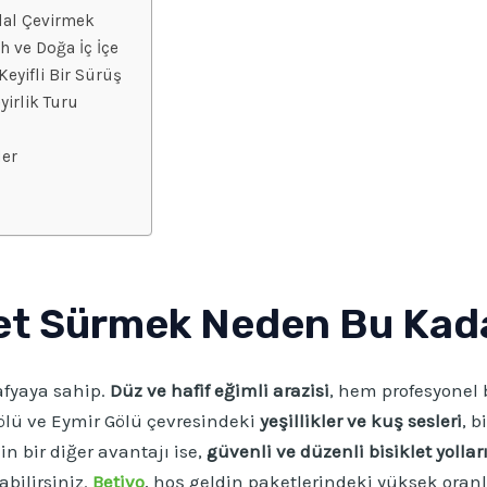
dal Çevirmek
h ve Doğa İç İçe
eyifli Bir Sürüş
yirlik Turu
ler
let Sürmek Neden Bu Kada
rafyaya sahip.
Düz ve hafif eğimli arazisi
, hem profesyonel 
ölü ve Eymir Gölü çevresindeki
yeşillikler ve kuş sesleri
, b
n bir diğer avantajı ise,
güvenli ve düzenli bisiklet yollar
abilirsiniz.
Betivo
, hoş geldin paketlerindeki yüksek oran