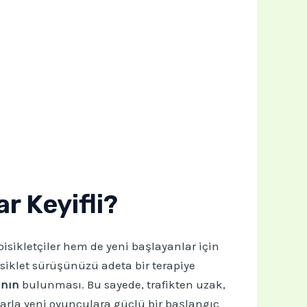
r Keyifli?
bisikletçiler hem de yeni başlayanlar için
isiklet sürüşünüzü adeta bir terapiye
ının
bulunması. Bu sayede, trafikten uzak,
larla yeni oyunculara güçlü bir başlangıç