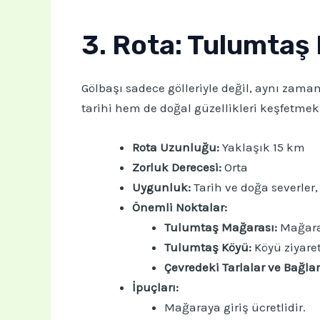
3. Rota: Tulumtaş 
Gölbaşı sadece gölleriyle değil, aynı zama
tarihi hem de doğal güzellikleri keşfetmek 
Rota Uzunluğu:
Yaklaşık 15 km
Zorluk Derecesi:
Orta
Uygunluk:
Tarih ve doğa severler, 
Önemli Noktalar:
Tulumtaş Mağarası:
Mağaray
Tulumtaş Köyü:
Köyü ziyaret
Çevredeki Tarlalar ve Bağlar
İpuçları:
Mağaraya giriş ücretlidir.