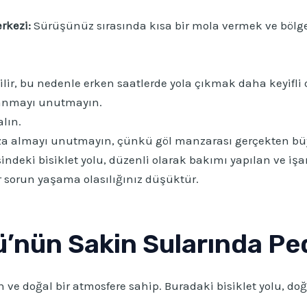
rkezi:
Sürüşünüz sırasında kısa bir mola vermek ve bölged
ilir, bu nedenle erken saatlerde yola çıkmak daha keyifli o
lanmayı unutmayın.
alın.
za almayı unutmayın, çünkü göl manzarası gerçekten büy
deki bisiklet yolu, düzenli olarak bakımı yapılan ve işa
 sorun yaşama olasılığınız düşüktür.
lü’nün Sakin Sularında P
e doğal bir atmosfere sahip. Buradaki bisiklet yolu, doğa