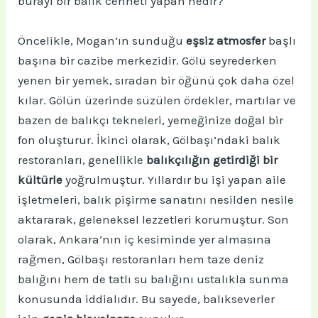
burayı bir balık cenneti yapan nedir?
Öncelikle, Mogan’ın sunduğu
eşsiz atmosfer
başlı
başına bir cazibe merkezidir. Gölü seyrederken
yenen bir yemek, sıradan bir öğünü çok daha özel
kılar. Gölün üzerinde süzülen ördekler, martılar ve
bazen de balıkçı tekneleri, yemeğinize doğal bir
fon oluşturur. İkinci olarak, Gölbaşı’ndaki balık
restoranları, genellikle
balıkçılığın getirdiği bir
kültürle
yoğrulmuştur. Yıllardır bu işi yapan aile
işletmeleri, balık pişirme sanatını nesilden nesile
aktararak, geleneksel lezzetleri korumuştur. Son
olarak, Ankara’nın iç kesiminde yer almasına
rağmen, Gölbaşı restoranları hem taze deniz
balığını hem de tatlı su balığını ustalıkla sunma
konusunda iddialıdır. Bu sayede, balıkseverler